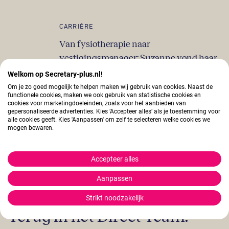
CARRIÈRE
Van fysiotherapie naar
vestigingsmanager: Suzanne vond haar
plek bij Secretary Plus
Welkom op Secretary-plus.nl!
Om je zo goed mogelijk te helpen maken wij gebruik van cookies. Naast de
functionele cookies, maken we ook gebruik van statistische cookies en
cookies voor marketingdoeleinden, zoals voor het aanbieden van
gepersonaliseerde advertenties. Kies ‘Accepteer alles’ als je toestemming voor
alle cookies geeft. Kies 'Aanpassen' om zelf te selecteren welke cookies we
CARRIÈRE
mogen bewaren.
Samen sterker in het vak: het verhaal van Direct
Team assistant Gerda en Petra
Accepteer alles
Aanpassen
Strikt noodzakelijk
Terug in het Direct Team: