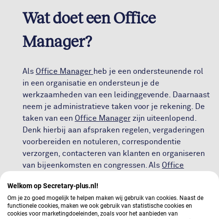
Wat doet een Office
Manager?
Als
Office Manager
heb je een ondersteunende rol
in een organisatie en ondersteun je de
werkzaamheden van een leidinggevende. Daarnaast
neem je administratieve taken voor je rekening. De
taken van een
Office Manager
zijn uiteenlopend.
Denk hierbij aan afspraken regelen, vergaderingen
voorbereiden en notuleren, correspondentie
verzorgen, contacteren van klanten en organiseren
van bijeenkomsten en congressen. Als
Office
Manager
is het daarom belangrijk dat jij beschikt
Welkom op Secretary-plus.nl!
over een aantal competenties, zoals
Om je zo goed mogelijk te helpen maken wij gebruik van cookies. Naast de
zelfstandigheid, flexibiliteit, discretie,
functionele cookies, maken we ook gebruik van statistische cookies en
organisatorisch talent en een groot
cookies voor marketingdoeleinden, zoals voor het aanbieden van