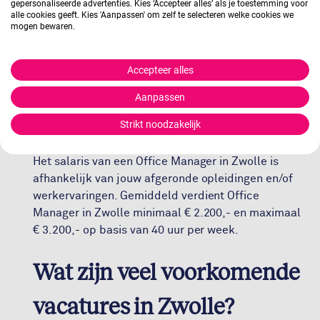
gepersonaliseerde advertenties. Kies ‘Accepteer alles’ als je toestemming voor
verantwoordelijkheidsgevoel. Wanneer je wil
alle cookies geeft. Kies 'Aanpassen' om zelf te selecteren welke cookies we
werken als
Office Manager
heb je minimaal een
mogen bewaren.
mbo-opleiding tot secretaresse nodig.
Accepteer alles
Wat verdient een Office
Aanpassen
Manager in Zwolle?
Strikt noodzakelijk
Het salaris van een Office Manager in Zwolle is
afhankelijk van jouw afgeronde opleidingen en/of
werkervaringen. Gemiddeld verdient Office
Manager in Zwolle minimaal € 2.200,- en maximaal
€ 3.200,- op basis van 40 uur per week.
Wat zijn veel voorkomende
vacatures in Zwolle?