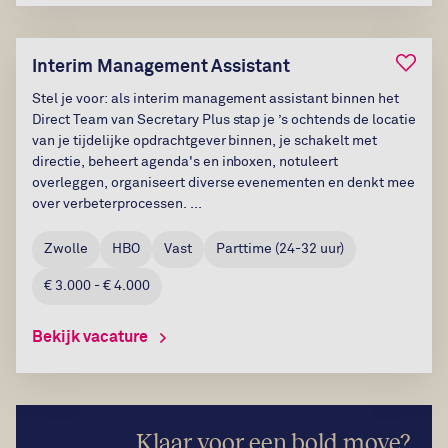
Bewaar
Interim Management Assistant
Stel je voor: als interim management assistant binnen het
Direct Team van Secretary Plus stap je ’s ochtends de locatie
van je tijdelijke opdrachtgever binnen, je schakelt met
directie, beheert agenda's en inboxen, notuleert
overleggen, organiseert diverse evenementen en denkt mee
over verbeterprocessen. ...
Zwolle
HBO
Vast
Parttime
(
24-32
uur)
€ 3.000 - € 4.000
Bekijk vacature
Klaar voor een bold move?