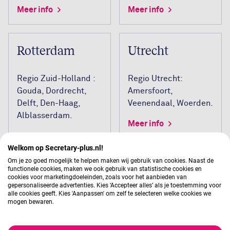
Meer info
Meer info
Rotterdam
Utrecht
Regio Zuid-Holland :
Regio Utrecht:
Gouda, Dordrecht,
Amersfoort,
Delft, Den-Haag,
Veenendaal, Woerden.
Alblasserdam.
Meer info
Meer info
Welkom op Secretary-plus.nl!
Om je zo goed mogelijk te helpen maken wij gebruik van cookies. Naast de
functionele cookies, maken we ook gebruik van statistische cookies en
Zwolle
cookies voor marketingdoeleinden, zoals voor het aanbieden van
gepersonaliseerde advertenties. Kies ‘Accepteer alles’ als je toestemming voor
alle cookies geeft. Kies 'Aanpassen' om zelf te selecteren welke cookies we
mogen bewaren.
Regio Oost-
Nederland: Arnhem,
Apeldoorn,