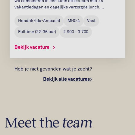
wil combineren in een klein officeteam met 25
vakantiedagen en dagelijks verzorgde lunch....
Hendrik-Ido-Ambacht
MBO 4
Vast
Fulltime
(
32-36
uur)
2.900 - 3.700
Bekijk vacature
Heb je niet gevonden wat je zocht?
Bekijk alle vacatures
Meet the
team