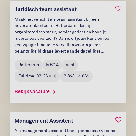
Bewaar v
Juridisch team assistant
Maak het verschil als team assistant bij een
advocatenkantoor in Rotterdam. Ben jij
organisatorisch sterk, servicegericht en houd je
moeiteloos overzicht? Dan is dit jouw kans om een
veelzijdige functie te vervullen waarin je een
belangrijke bijdrage levert aan de dagelijkse
ondersteuning van de juridische praktijk....
Rotterdam
MBO 4
Vast
Fulltime
(
32-36
uur)
2.844 - 4.664
Bekijk vacature
Bewaar v
Management Assistent
Als management assistent ben jij onmisbaar voor het