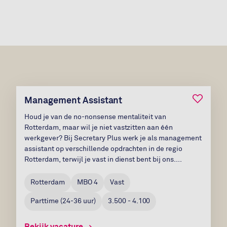
Bewaar v
Management Assistant
Houd je van de no-nonsense mentaliteit van
Rotterdam, maar wil je niet vastzitten aan één
werkgever? Bij Secretary Plus werk je als management
assistant op verschillende opdrachten in de regio
Rotterdam, terwijl je vast in dienst bent bij ons....
Rotterdam
MBO 4
Vast
Parttime
(
24-36
uur)
3.500 - 4.100
Bekijk vacature