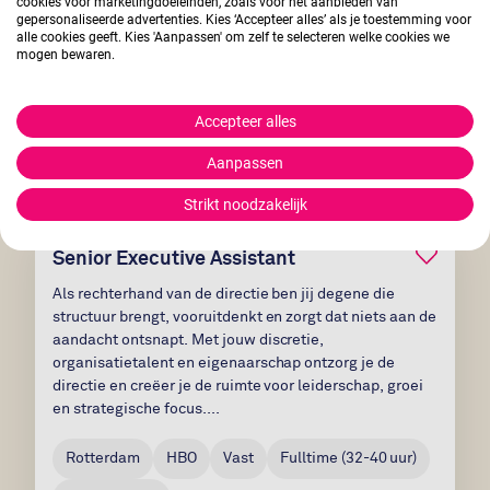
cookies voor marketingdoeleinden, zoals voor het aanbieden van
trajecten soepel verlopen....
gepersonaliseerde advertenties. Kies ‘Accepteer alles’ als je toestemming voor
alle cookies geeft. Kies 'Aanpassen' om zelf te selecteren welke cookies we
mogen bewaren.
Rotterdam
HBO
Vast
Fulltime
(
32-40
uur)
3.500 - 4.200
Accepteer alles
Bekijk vacature
Aanpassen
Strikt noodzakelijk
Bewaar v
Senior Executive Assistant
Als rechterhand van de directie ben jij degene die
structuur brengt, vooruitdenkt en zorgt dat niets aan de
aandacht ontsnapt. Met jouw discretie,
organisatietalent en eigenaarschap ontzorg je de
directie en creëer je de ruimte voor leiderschap, groei
en strategische focus....
Rotterdam
HBO
Vast
Fulltime
(
32-40
uur)