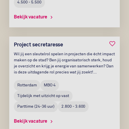
4.500 - 5.500
Bekijk vacature
Bewaar v
Project secretaresse
Wil jij een sleutelrol spelen in projecten die écht impact
maken op de stad? Ben jij organisatorisch sterk, houd
je overzicht en krijg je energie van samenwerken? Dan
is deze uitdagende rol precies wat jij zoekt!...
Rotterdam
MBO 4
Tijdelijk met uitzicht op vast
Parttime
(
24-36
uur)
2.800 - 3.600
Bekijk vacature