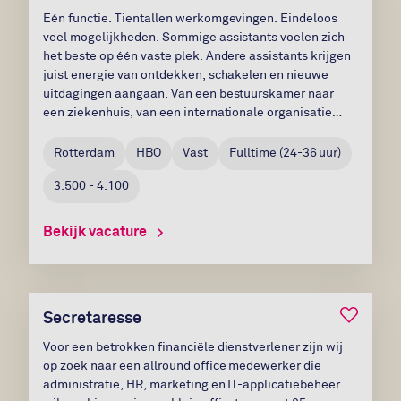
Eén functie. Tientallen werkomgevingen. Eindeloos
veel mogelijkheden. Sommige assistants voelen zich
het beste op één vaste plek. Andere assistants krijgen
juist energie van ontdekken, schakelen en nieuwe
uitdagingen aangaan. Van een bestuurskamer naar
een ziekenhuis, van een internationale organisatie
naar een maatschappelijke instelling: jij brengt overal
structuur, overzicht en rust....
Rotterdam
HBO
Vast
Fulltime
(
24-36
uur)
3.500 - 4.100
Bekijk vacature
Bewaar v
Secretaresse
Voor een betrokken financiële dienstverlener zijn wij
op zoek naar een allround office medewerker die
administratie, HR, marketing en IT-applicatiebeheer