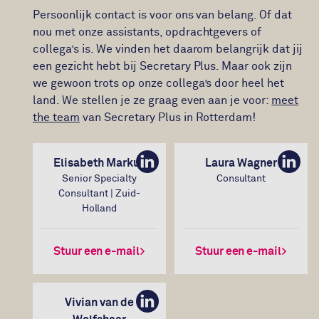
Persoonlijk contact is voor ons van belang. Of dat
nou met onze assistants, opdrachtgevers of
collega’s is. We vinden het daarom belangrijk dat jij
een gezicht hebt bij Secretary Plus. Maar ook zijn
we gewoon trots op onze collega’s door heel het
land. We stellen je ze graag even aan je voor:
meet
the team
van Secretary Plus in Rotterdam!
Elisabeth Markus
Laura Wagner
LinkedIn
Linke
Senior Specialty
Consultant
Consultant | Zuid-
Holland
Stuur een e-mail
Stuur een e-mail
Vivian van de
LinkedIn