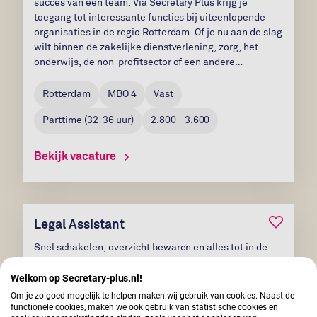
succes van een team. Via Secretary Plus krijg je
toegang tot interessante functies bij uiteenlopende
organisaties in de regio Rotterdam. Of je nu aan de slag
wilt binnen de zakelijke dienstverlening, zorg, het
onderwijs, de non-profitsector of een andere
professionele omgeving: een mooie volgende stap in
jouw carrière begint hier....
Rotterdam
MBO 4
Vast
Parttime
(
32-36
uur)
2.800 - 3.600
Bekijk vacature
Bewaar v
Legal Assistant
Snel schakelen, overzicht bewaren en alles tot in de
puntjes regelen — dat is waar jij energie van krijgt. Als
Welkom op Secretary-plus.nl!
legal assistant binnen de sectie Ondernemingsrecht
(M&A/overnamerecht) ben jij de steun en toeverlaat
Om je zo goed mogelijk te helpen maken wij gebruik van cookies. Naast de
functionele cookies, maken we ook gebruik van statistische cookies en
van de advocaten en zorg je ervoor dat complexe