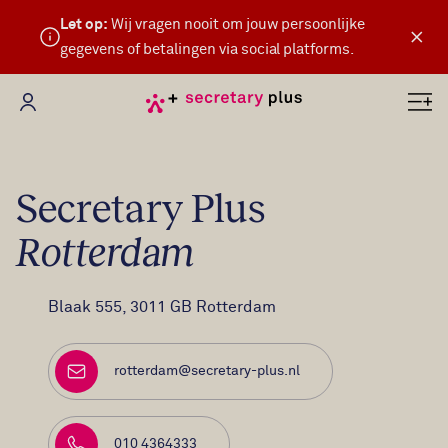
Let op:
Wij vragen nooit om jouw persoonlijke
×
gegevens of betalingen via social platforms.
Mijn Secretary Plus
Secretary Plus
Rotterdam
Bezoekadres
Blaak 555, 3011 GB Rotterdam
rotterdam@secretary-plus.nl
E-mailadres
010 4364333