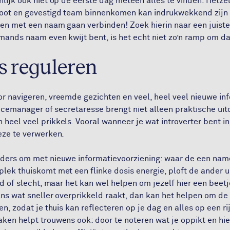
nlijk ook niet op de eerste dag meteen alles te vinden. Hetze
oot en gevestigd team binnenkomen kan indrukwekkend zijn 
en met een naam gaan verbinden! Zoek hierin naar een juiste b
mands naam even kwijt bent, is het echt niet zo’n ramp om d
s reguleren
r navigeren, vreemde gezichten en veel, heel veel nieuwe in
fficemanager of secretaresse brengt niet alleen praktische ui
heel veel prikkels. Vooral wanneer je wat introverter bent i
eze te verwerken.
ders om met nieuwe informatievoorziening: waar de een nam
lek thuiskomt met een flinke dosis energie, ploft de ander u
ed of slecht, maar het kan wel helpen om jezelf hier een beetj
aans wat sneller overprikkeld raakt, dan kan het helpen om de
en, zodat je thuis kan reflecteren op je dag en alles op een ri
ken helpt trouwens ook: door te noteren wat je oppikt en hi