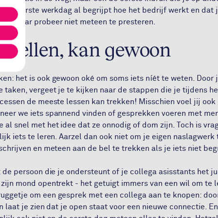
na je eerste werkdag al begrijpt hoe het bedrijf werkt en dat 
st, maar probeer niet meteen te presteren.
 stellen, kan gewoon
en: het is ook gewoon oké om soms iets níét te weten. Door j
 taken, vergeet je te kijken naar de stappen die je tijdens het
rocessen de meeste lessen kan trekken! Misschien voel jij ook
neer we iets spannend vinden of gesprekken voeren met mens
al snel met het idee dat ze onnodig of dom zijn. Toch is vrag
ijk iets te leren. Aarzel dan ook niet om je eigen naslagwerk
schrijven en meteen aan de bel te trekken als je iets niet beg
t de persoon die je ondersteunt of je collega asisstants het ju
zijn mond opentrekt - het getuigt immers van een wil om te l
uggetje om een gesprek met een collega aan te knopen: doo
en laat je zien dat je open staat voor een nieuwe connectie. En l