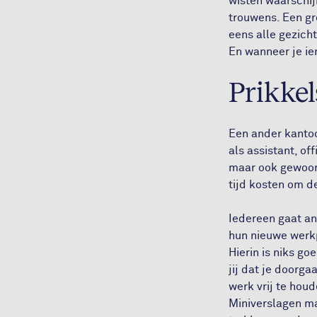
wisten waarschij
trouwens. Een gr
eens alle gezicht
En wanneer je ie
Prikkel
Een ander kantoo
als assistant, o
maar ook gewoon 
tijd kosten om d
Iedereen gaat an
hun nieuwe werkp
Hierin is niks go
jij dat je doorg
werk vrij te houd
Miniverslagen ma