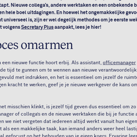
tapt. Nieuwe collega’s, andere werktaken en een onbekende b
n hele boel uitdagingen. En hoewel het ongemakkelijke gevoe
 universeel is, zijn er wel degelijk methodes om je eerste wek
t volgens
Secretary Plus
aanpakt, lees je hier!
oces omarmen
een nieuwe functie hoort erbij. Als assistant,
officemanager
f de tijd te gunnen om te wennen aan nieuwe verantwoordelij
gevuld met indrukken, en het is essentieel om jezelf de ruimt
gen kracht te werken, geef je je nieuwe werkgever de kans om 
et misschien klinkt, is jezelf tijd geven dus essentieel om z
nager of collega’s en de nieuwe werktaken die bij je functie 
 we niet vergeten dat iedereen altijd werkt vanuit hun eigen 
t als een makkelijke taak, kan iemand anders weer heel lasti
ral gefocust op het behouden van je eigen koers. Ervaring lee