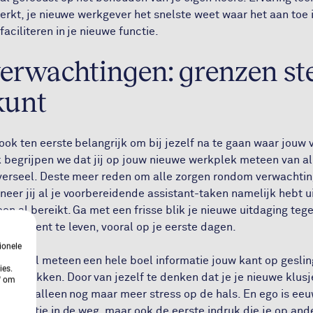
 werkt, je nieuwe werkgever het snelste weet waar het aan toe 
faciliteren in je nieuwe functie.
erwachtingen: grenzen ste
kunt
 ook ten eerste belangrijk om bij jezelf na te gaan waar jouw
k begrijpen we dat jij op jouw nieuwe werkplek meteen van all
iverseel. Deste meer reden om alle zorgen rondom verwachti
eer jij al je voorbereidende assistant-taken namelijk hebt ui
oen al bereikt. Ga met een frisse blik je nieuwe uitdaging te
het moment te leven, vooral op je eerste dagen.
ionele
 vrijwel meteen een hele boel informatie jouw kant op gesling
ies.
 indrukken. Door van jezelf te denken dat je je nieuwe klusj
n' om
haal je alleen nog maar meer stress op de hals. En ego is eeu
en potentie in de weg, maar ook de eerste indruk die je op a