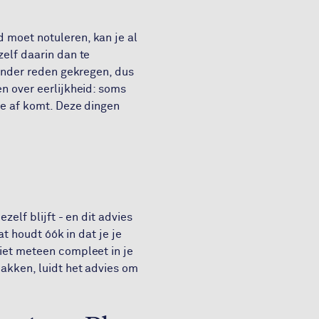
 moet notuleren, kan je al
zelf daarin dan te
zonder reden gekregen, dus
en over eerlijkheid: soms
je af komt. Deze dingen
zelf blijft - en dit advies
at houdt óók in dat je je
niet meteen compleet in je
pakken, luidt het advies om