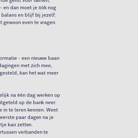
lfde geldt voor namen,
- en dan moet je óók nog
alans en blijf bij jezelf.
at gewoon even te vragen.
formatie - een nieuwe baan
tdagingen met zich mee,
ngesteld, kan het wat meer
elijk na één dag werken op
itgeteld op de bank neer.
e in te leren kennen. Weet
 eerste paar dagen na je
jtje kan zetten.
ertussen verbanden te