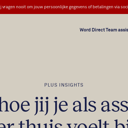
j vragen nooit om jouw persoonlijke gegevens of betalingen via soci
Word Direct Team assi
PLUS INSIGHTS
 hoe jij je als as
er thuis voelt b