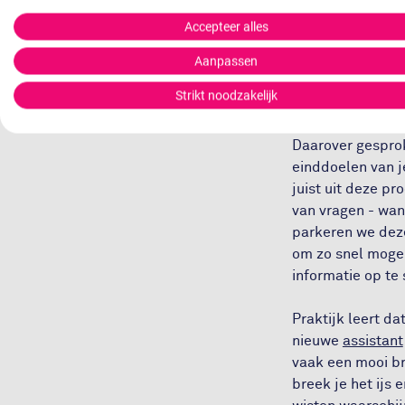
verwacht dat jij 
Accepteer alles
Doe daarom je be
Aanpassen
Vragen
Strikt noodzakelijk
Daarover gesprok
einddoelen van je
juist uit deze p
van vragen - wan
parkeren we deze 
om zo snel mogel
informatie op te 
Praktijk leert da
nieuwe
assistant
vaak een mooi br
breek je het ijs 