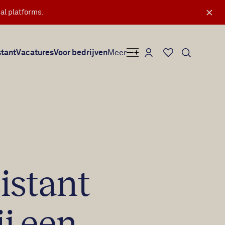
×
al platforms.
Mijn Secretary Plus
stant
Vacatures
Voor bedrijven
Meer
Favorieten
sistant
ij een