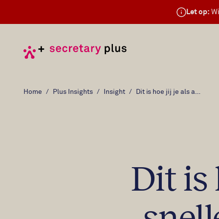
Let op:
Wi
Home
Plus Insights
Insight
Dit is hoe jij je als assistant sneller thuis voelt bij een nieuwe werkgever
Dit is
snell