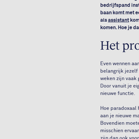
bedrijfspand ins
baan komt met ee
als
assistant
komt
komen. Hoe je da
Het pr
Even wennen aan 
belangrijk jezel
weken zijn vaak 
Door vanuit je ei
nieuwe functie.
Hoe paradoxaal h
aan je nieuwe ma
Bovendien moeten
misschien ervaar
zijn dan ook voo