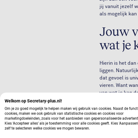
jij vanuit jezelf
als mogelijk kan 
Jouw v
wat je 
Hierin is het dan
liggen. Natuurlij
dat gevoel is un
vieren. Want wann
van wat je kan d
als mogelijk in 
Welkom op Secretary-plus.nl!
Om je zo goed mogelijk te helpen maken wij gebruik van cookies. Naast de funct
cookies, maken we ook gebruik van statistische cookies en cookies voor
Sinds er namelijk
marketingdoeleinden, zoals voor het aanbieden van gepersonaliseerde advertent
weken gevuld met
Kies ‘Accepteer alles’ als je toestemming voor alle cookies geeft. Kies 'Aanpasse
zelf te selecteren welke cookies we mogen bewaren.
wel even klaart, 
staat het je eig