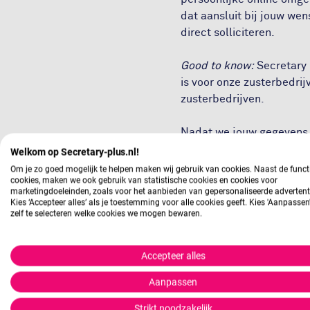
dat aansluit bij jouw wen
direct solliciteren.
Good to know:
Secretary 
is voor onze zusterbedri
zusterbedrijven.
Nadat we jouw gegevens h
zoek naar passende vaca
Welkom op Secretary-plus.nl!
we zo spoedig mogelijk c
Om je zo goed mogelijk te helpen maken wij gebruik van cookies. Naast de funct
cookies, maken we ook gebruik van statistische cookies en cookies voor
marketingdoeleinden, zoals voor het aanbieden van gepersonaliseerde advertent
Kies ‘Accepteer alles’ als je toestemming voor alle cookies geeft. Kies 'Aanpasse
zelf te selecteren welke cookies we mogen bewaren.
Inschrijv
Accepteer alles
01
Dien jouw 
Aanpassen
Strikt noodzakelijk