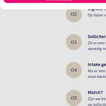
Digitale
02
Op basis 
Sollicite
03
Zit er een
spoedig mo
Intake g
04
Als er een
onze kanto
Match?
05
Zijn we be
op sollici