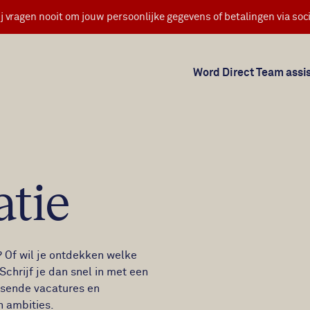
j vragen nooit om jouw persoonlijke gegevens of betalingen via soci
Word Direct Team assi
atie
 Of wil je ontdekken welke
Schrijf je dan snel in met een
assende vacatures en
n ambities.