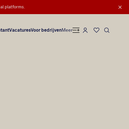
×
al platforms.
Mijn Secretary Plus
stant
Vacatures
Voor bedrijven
Meer
Favorieten