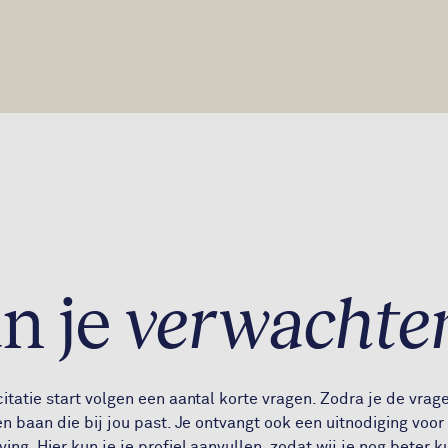
un je
verwachte
itatie start volgen een aantal korte vragen. Zodra je de vra
en baan die bij jou past. Je ontvangt ook een uitnodiging voor
ing. Hier kun je je profiel aanvullen, zodat wij je nog beter