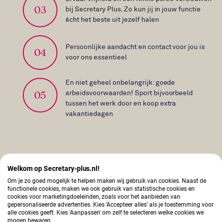
03
bij Secretary Plus. Zo kun jij in jouw functie
écht het beste uit jezelf halen
Persoonlijke aandacht en contact voor jou is
04
voor ons essentieel
En niet geheel onbelangrijk: goede
05
arbeidsvoorwaarden! Sport bijvoorbeeld
tussen het werk door en koop extra
vakantiedagen
Onze
waarden
Welkom op Secretary-plus.nl!
Om je zo goed mogelijk te helpen maken wij gebruik van cookies. Naast de
functionele cookies, maken we ook gebruik van statistische cookies en
cookies voor marketingdoeleinden, zoals voor het aanbieden van
Aandacht, vertrouwen, ontwikkeling, scherpte,
gepersonaliseerde advertenties. Kies ‘Accepteer alles’ als je toestemming voor
ondernemerschap en verbinden. Dit zijn onze
alle cookies geeft. Kies 'Aanpassen' om zelf te selecteren welke cookies we
mogen bewaren.