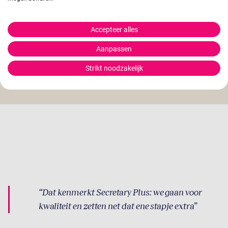
kernwaarden
en staan voor wat ons, ons maakt. Het
is de roze draad door onze organisatie en zit
diepgeworteld. Het is ons doel en ambitie dat jij
Accepteer alles
jezelf kunt ontwikkelen, zodat we samen elke dag
Aanpassen
een stukje beter worden. En om jezelf te
ontwikkelen, heb je vertrouwen nodig. Wij creëren
Strikt noodzakelijk
die fijne plek voor jou waar jij écht jezelf kunt zijn.
Dat kenmerkt Secretary Plus: we gaan voor
kwaliteit en zetten net dat ene stapje extra