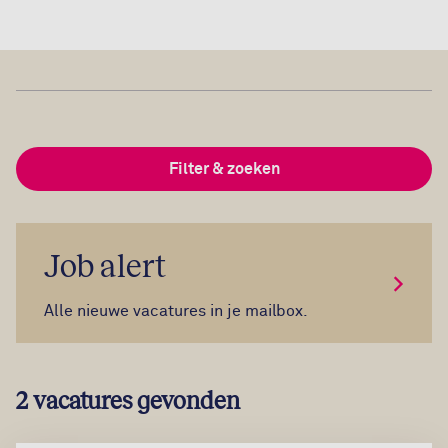
Filter & zoeken
Job alert
Meld je
Alle nieuwe vacatures in je mailbox.
2 vacatures gevonden