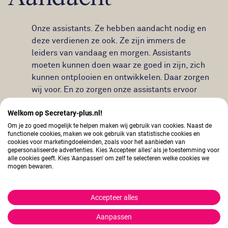
Onze assistants. Ze hebben aandacht nodig en
deze verdienen ze ook. Ze zijn immers de
leiders van vandaag en morgen. Assistants
moeten kunnen doen waar ze goed in zijn, zich
kunnen ontplooien en ontwikkelen. Daar zorgen
wij voor. En zo zorgen onze assistants ervoor
dat een organisatie succesvol wordt en blijft.
Welkom op Secretary-plus.nl!
Om je zo goed mogelijk te helpen maken wij gebruik van cookies. Naast de
functionele cookies, maken we ook gebruik van statistische cookies en
Vertrouwen
cookies voor marketingdoeleinden, zoals voor het aanbieden van
gepersonaliseerde advertenties. Kies ‘Accepteer alles’ als je toestemming voor
alle cookies geeft. Kies 'Aanpassen' om zelf te selecteren welke cookies we
mogen bewaren.
Vertrouwen is voor ons niet alleen het hoogst
haalbare en ultieme doel, maar ook de kern van
Accepteer alles
ons merk. Wij geloven hierin. Hechten waarde
hieraan. Blind vertrouwen is wat wij nastreven
Aanpassen
en uitstralen in alles wat wij doen.