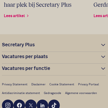
Gerda
haar plek bij Secretary Plus
Lees art
Lees artikel
Secretary Plus
Vacatures per plaats
Vacatures per functie
Privacy Statement
Disclaimer
Cookie Statement
Privacy Portaal
Antidiscriminatie statement
Gedragscode
Algemene voorwaarden
Instagram
Facebook
X
LinkedIn
TikTok