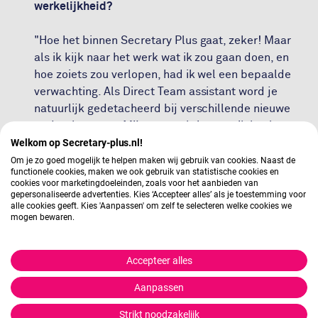
werkelijkheid?
"Hoe het binnen Secretary Plus gaat, zeker! Maar
als ik kijk naar het werk wat ik zou gaan doen, en
hoe zoiets zou verlopen, had ik wel een bepaalde
verwachting. Als Direct Team assistant word je
natuurlijk gedetacheerd bij verschillende nieuwe
opdrachtgevers. Mijn verwachting was ik heel erg
Welkom op Secretary-plus.nl!
mijn best moest doen om te integreren in een
nieuwe organisatie. En dat mijn tijdelijke collega’s
Om je zo goed mogelijk te helpen maken wij gebruik van cookies. Naast de
functionele cookies, maken we ook gebruik van statistische cookies en
zouden denken: ach ze is extern en ze blijft maar
cookies voor marketingdoeleinden, zoals voor het aanbieden van
eventjes. Maar dat heb ik totaal niet zo ervaren! Je
gepersonaliseerde advertenties. Kies ‘Accepteer alles’ als je toestemming voor
alle cookies geeft. Kies 'Aanpassen' om zelf te selecteren welke cookies we
wordt echt zo met open armen ontvangen vanuit de
mogen bewaren.
organisatie. Ze zijn zo blij dat ik er ben om te
helpen. Dat vond ik heel bijzonder en fijn."
Accepteer alles
Kun je nog iets vertellen over competenties die in
Aanpassen
het assistantvak belangrijk zijn, die overlappen met
je huidige functie?
Strikt noodzakelijk