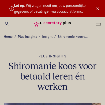
Let op:
Wij vragen nooit om jouw persoonlijke
×
gegevens of betalingen via social platforms.
Mijn Secretary Plus
Home
Plus Insights
Insight
Shiromanie koos voor betaald leren én werken
PLUS INSIGHTS
Shiromanie koos voor
betaald leren én
werken