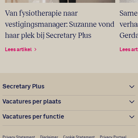
Samen
Van fysiotherapie naar
verha
vestigingsmanager: Suzanne vond
Gerda
haar plek bij Secretary Plus
Lees art
Lees artikel
Secretary Plus
Vacatures per plaats
Vacatures per functie
Privacy Statement
Disclaimer
Cookie Statement
Privacy Portaal