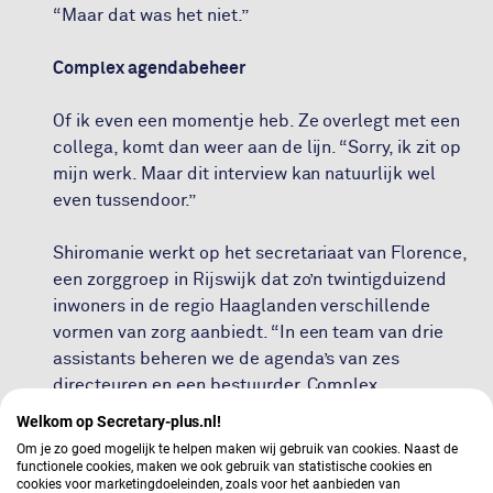
“Maar dat was het niet.”
Complex agendabeheer
Of ik even een momentje heb. Ze overlegt met een
collega, komt dan weer aan de lijn. “Sorry, ik zit op
mijn werk. Maar dit interview kan natuurlijk wel
even tussendoor.”
Shiromanie werkt op het secretariaat van Florence,
een zorggroep in Rijswijk dat zo’n twintigduizend
inwoners in de regio Haaglanden verschillende
vormen van zorg aanbiedt. “In een team van drie
assistants beheren we de agenda’s van zes
directeuren en een bestuurder. Complex
agendabeheer, kun je het wel noemen, want de
Welkom op Secretary-plus.nl!
agenda’s zitten altijd helemaal vol.”
Om je zo goed mogelijk te helpen maken wij gebruik van cookies. Naast de
functionele cookies, maken we ook gebruik van statistische cookies en
cookies voor marketingdoeleinden, zoals voor het aanbieden van
Ze verveelt zich niet, al is Shiromanie er inmiddels