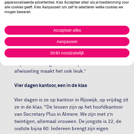
gepersonaliseerde advertenties. Kies ‘Accepteer alles’ als je toestemming voor
wel achter gekomen dat ze het meeste voldoende
alle cookies geeft. Kies 'Aanpassen' om zelf te selecteren welke cookies we
mogen bewaren.
haalt uit het organiseren van evenementen en
bijeenkomsten. “Ik werkte eerder als office
manager bij een ingenieursbureau. Daar moest ik
Accepteer alles
ook zelf organiseren. Zo coördineerde ik de inzet
Aanpassen
van een aantal werkstudenten. Dat lag me wel.
Maar hier heb ik het ook zeker naar mijn zin. Ik heb
Strikt noodzakelijk
net gehoord dat ze graag willen dat ik tot oktober
blijf. Daarna volgen andere opdrachten. Die
afwisseling maakt het ook leuk.”
Vier dagen kantoor, een in de klas
Vier dagen is ze op kantoor in Rijswijk, op vrijdag zit
ze in de klas. “De lessen zijn op het hoofdkantoor
van Secretary Plus in Almere. We zijn met z’n
twintigen, allemaal vrouwen. De jongste is 22, de
oudste bijna 60. Iedereen brengt zijn eigen