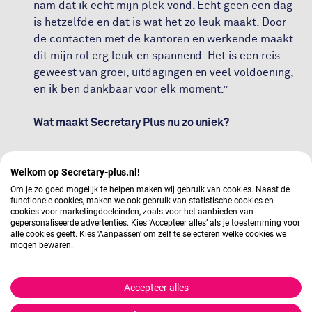
nam dat ik echt mijn plek vond. Echt geen een dag
is hetzelfde en dat is wat het zo leuk maakt. Door
de contacten met de kantoren en werkende maakt
dit mijn rol erg leuk en spannend. Het is een reis
geweest van groei, uitdagingen en veel voldoening,
en ik ben dankbaar voor elk moment.”
Wat maakt Secretary Plus nu zo uniek?
Voor Silvia is het antwoord duidelijk. “Het zijn de
Welkom op Secretary-plus.nl!
mensen die Secretary Plus maken tot wat het is.
Niet alleen zijn het de assistants die ons gezicht
Om je zo goed mogelijk te helpen maken wij gebruik van cookies. Naast de
functionele cookies, maken we ook gebruik van statistische cookies en
naar buiten toe vormen, maar het is ook de interne
cookies voor marketingdoeleinden, zoals voor het aanbieden van
cultuur die het verschil maakt. Collega's waaronder
gepersonaliseerde advertenties. Kies ‘Accepteer alles’ als je toestemming voor
alle cookies geeft. Kies 'Aanpassen' om zelf te selecteren welke cookies we
algemeen directeur Marloes brengen een warmte
mogen bewaren.
die ons onderscheiden van andere organisaties. Het
is deze mensgerichte aanpak die een gevoel van
Accepteer alles
verbondenheid creëert binnen onze muren.”