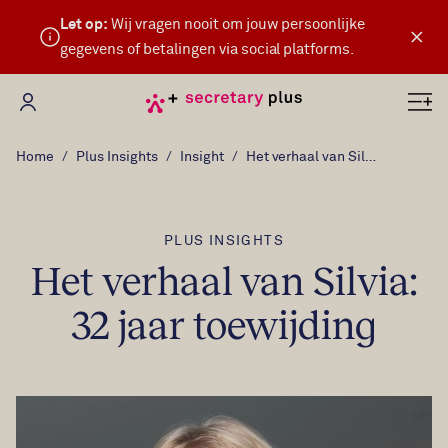
Let op:
Wij vragen nooit om jouw persoonlijke
×
gegevens of betalingen via social platforms.
Mijn Secretary Plus
Home
Plus Insights
Insight
Het verhaal van Silvia: 32 jaar toewijding
PLUS INSIGHTS
Het verhaal van Silvia:
32 jaar toewijding