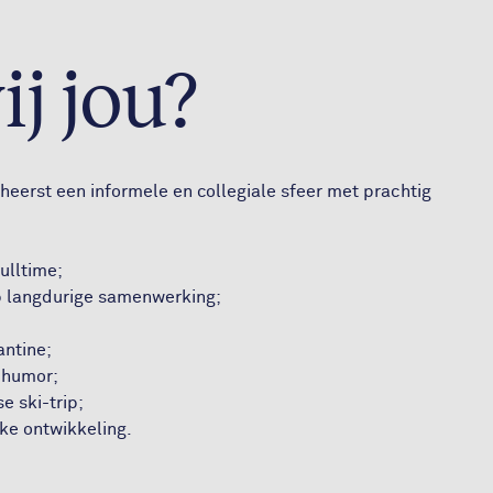
j jou?
heerst een informele en collegiale sfeer met prachtig
ulltime;
op langdurige samenwerking;
antine;
 humor;
e ski-trip;
ke ontwikkeling.