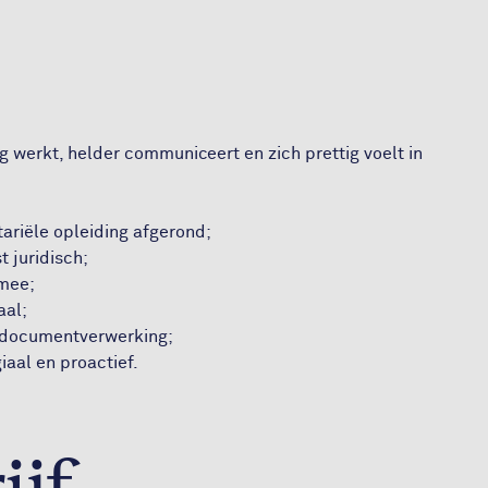
g werkt, helder communiceert en zich prettig voelt in
ariële opleiding afgerond;
t juridisch;
 mee;
aal;
e documentverwerking;
giaal en proactief.
ijf