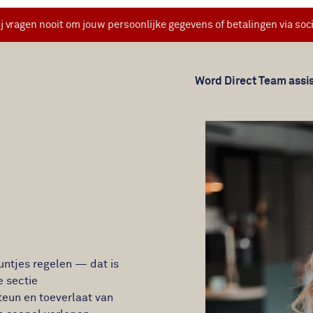
j vragen nooit om jouw persoonlijke gegevens of betalingen via soci
Word Direct Team assi
untjes regelen — dat is
e sectie
eun en toeverlaat van
n soepel verlopen.