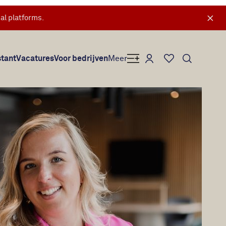
×
al platforms.
Mijn Secretary Plus
stant
Vacatures
Voor bedrijven
Meer
Favorieten