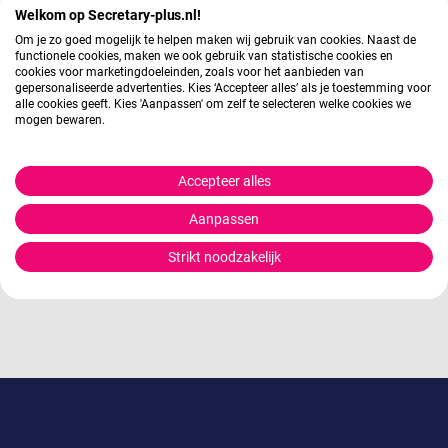
vraag
Welkom op Secretary-plus.nl!
Om je zo goed mogelijk te helpen maken wij gebruik van cookies. Naast de
functionele cookies, maken we ook gebruik van statistische cookies en
cookies voor marketingdoeleinden, zoals voor het aanbieden van
Elsenoor van Vemde helpt je graag verder
gepersonaliseerde advertenties. Kies ‘Accepteer alles’ als je toestemming voor
alle cookies geeft. Kies 'Aanpassen' om zelf te selecteren welke cookies we
mogen bewaren.
utrecht@secretary-plus.nl
Accepteer alles
0302734014
Aanpassen
Strikt noodzakelijk