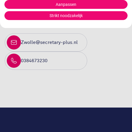
vraag
Aanpassen
Strikt noodzakelijk
Eveline Bregman helpt je graag verder
Zwolle@secretary-plus.nl
0384673230