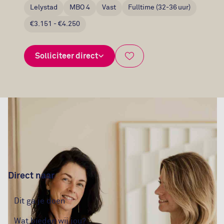
Lelystad
MBO 4
Vast
Fulltime (32-36 uur)
€3.151 - €4.250
Solliciteer direct
Bewaar vacature
Direct naar
Dit ga je doen
Wat bieden wij jou?