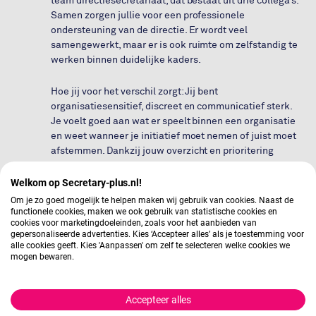
team directiesecretariaat, dat bestaat uit drie collega’s.
Samen zorgen jullie voor een professionele
ondersteuning van de directie. Er wordt veel
samengewerkt, maar er is ook ruimte om zelfstandig te
werken binnen duidelijke kaders.
Hoe jij voor het verschil zorgt: Jij bent
organisatiesensitief, discreet en communicatief sterk.
Je voelt goed aan wat er speelt binnen een organisatie
en weet wanneer je initiatief moet nemen of juist moet
afstemmen. Dankzij jouw overzicht en prioritering
blijven zaken in beweging.
Welkom op Secretary-plus.nl!
Om je zo goed mogelijk te helpen maken wij gebruik van cookies. Naast de
functionele cookies, maken we ook gebruik van statistische cookies en
cookies voor marketingdoeleinden, zoals voor het aanbieden van
Wij geloven in gelijke kansen en onze vacatures
gepersonaliseerde advertenties. Kies ‘Accepteer alles’ als je toestemming voor
staan voor iedereen open.
alle cookies geeft. Kies 'Aanpassen' om zelf te selecteren welke cookies we
mogen bewaren.
Stel gerust een
Accepteer alles