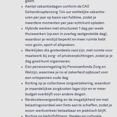
geeft.
Aantal vakantiedagen conform de CAO
Gehandicaptenzorg 144 uur wettelijke vakantie-
uren per jaar op basis van fulltime, zodat je
meerdere momenten per jaar echt kunt opladen.
Hybride werken met structureel 1 dag per week
thuiswerken (op een in overleg vastgestelde dag),
waardoor je reistijd beperkt en meer ruimte hebt
voor gezin, sport of afspraken.
Werktijden die grotendeels vast zijn, met ruimte voor
maatwerk bij zorg- of privéverplichtingen, zodat je je
dag goed kunt organiseren.
Een pensioenregeling bij Pensioenfonds Zorg en
Welzijn, waarmee je nu al zekerheid opbouwt voor
een ontspannen oude dag.
Korting op je collectieve zorgverzekering, waardoor
je maandelijkse zorgkosten lager zijn en er meer
budget overblijft voor andere dingen.
Reiskostenvergoeding en de mogelijkheid om met
belastingvoordeel een fiets aan te schaffen, zodat je
woon-werkverkeer betaalbaar en praktisch blijft.
Korting op bedrijfsfitness, theater en culturele