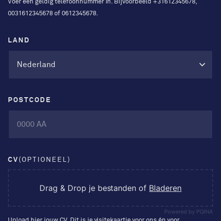
Voer een geldig telefoonnummer in. Bijvoorbeeld +31612345678,
0031612345678 of 0612345678.
LAND
POSTCODE
CV
(OPTIONEEL)
Drag & Drop je bestanden of
Bladeren
Powered by PQINA
Upload hier jouw CV. Dit is je visitekaartje voor ons én voor