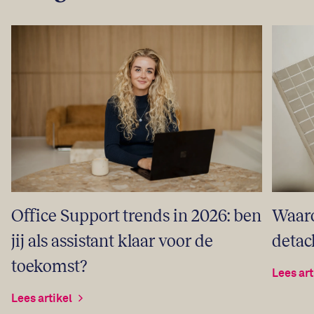
Office Support trends in 2026: ben
Waaro
jij als assistant klaar voor de
detac
toekomst?
Lees art
Lees artikel