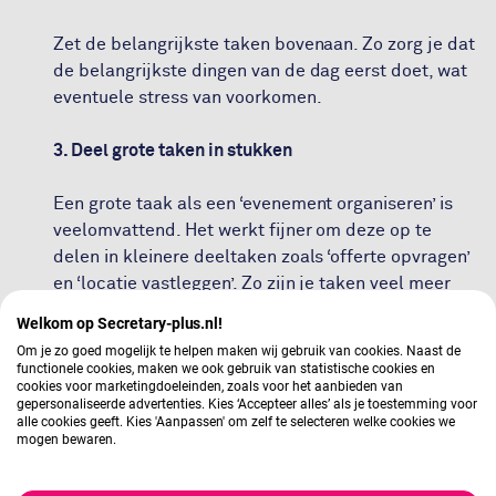
Zet de belangrijkste taken bovenaan. Zo zorg je dat
de belangrijkste dingen van de dag eerst doet, wat
eventuele stress van voorkomen.
3. Deel grote taken in stukken
Een grote taak als een ‘evenement organiseren’ is
veelomvattend. Het werkt fijner om deze op te
delen in kleinere deeltaken zoals ‘offerte opvragen’
en ‘locatie vastleggen’. Zo zijn je taken veel meer
behapbaar.
Welkom op Secretary-plus.nl!
Om je zo goed mogelijk te helpen maken wij gebruik van cookies. Naast de
4. Maak taken actiegericht
functionele cookies, maken we ook gebruik van statistische cookies en
cookies voor marketingdoeleinden, zoals voor het aanbieden van
gepersonaliseerde advertenties. Kies ‘Accepteer alles’ als je toestemming voor
Formuleer een taak als een actie. Het is bewezen
alle cookies geeft. Kies 'Aanpassen' om zelf te selecteren welke cookies we
mogen bewaren.
dat heldere en actiematige taken sneller worden
opgepakt dan onduidelijk geformuleerde taken.