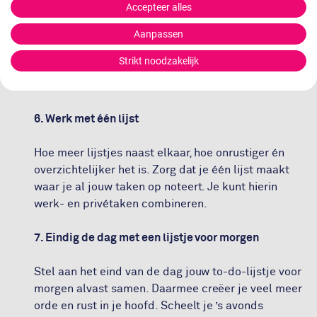
Accepteer alles
5. Voeg taken die vergelijkbaar zijn samen
Aanpassen
Moet je een aantal mensen bellen of een hele serie
Strikt noodzakelijk
mails beantwoorden? Plan dit dan achter elkaar,
dat werkt lekker efficiënt!
6. Werk met één lijst
Hoe meer lijstjes naast elkaar, hoe onrustiger én
overzichtelijker het is. Zorg dat je één lijst maakt
waar je al jouw taken op noteert. Je kunt hierin
werk- en privétaken combineren.
7. Eindig de dag met een lijstje voor morgen
Stel aan het eind van de dag jouw to-do-lijstje voor
morgen alvast samen. Daarmee creëer je veel meer
orde en rust in je hoofd. Scheelt je ’s avonds