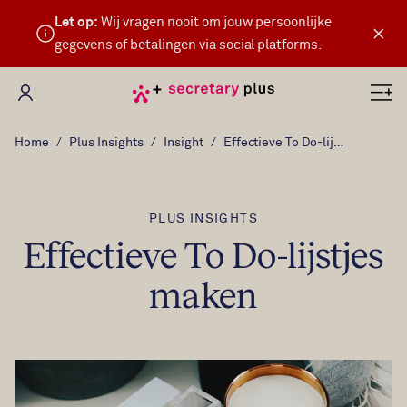
Let op:
Wij vragen nooit om jouw persoonlijke
×
gegevens of betalingen via social platforms.
Mijn Secretary Plus
Home
Plus Insights
Insight
Effectieve To Do-lijstjes maken
PLUS INSIGHTS
Effectieve To Do-lijstjes
maken