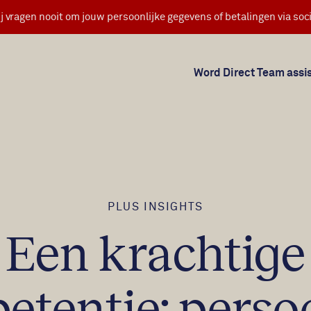
j vragen nooit om jouw persoonlijke gegevens of betalingen via soci
Word Direct Team assi
PLUS INSIGHTS
Een krachtige
tentie: perso