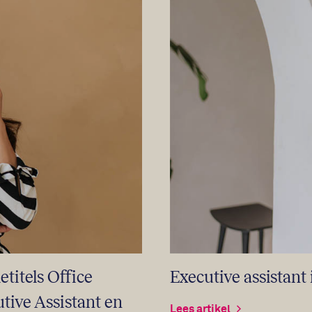
etitels Office
Executive assistan
ive Assistant en
Lees artikel