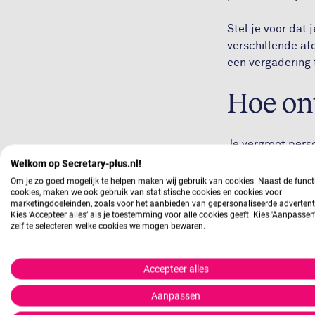
Stel je voor dat
verschillende afd
een vergadering 
Hoe ont
Je vergroot pers
situaties je sim
Welkom op Secretary-plus.nl!
dit handig voor a
Om je zo goed mogelijk te helpen maken wij gebruik van cookies. Naast de funct
cookies, maken we ook gebruik van statistische cookies en cookies voor
anders zou wille
marketingdoeleinden, zoals voor het aanbieden van gepersonaliseerde advertent
en ideeën te dele
Kies ‘Accepteer alles’ als je toestemming voor alle cookies geeft. Kies 'Aanpasse
zelf te selecteren welke cookies we mogen bewaren.
durft.
Als je opmerkt da
Accepteer alles
verbeteren. Dit 
Aanpassen
het voorstellen 