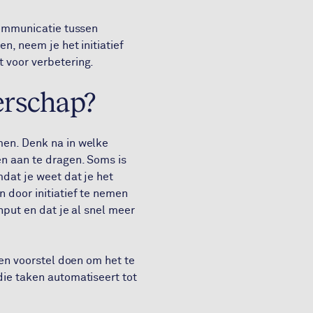
 communicatie tussen
n, neem je het initiatief
t voor verbetering.
erschap?
men. Denk na in welke
ën aan te dragen. Soms is
mdat je weet dat je het
 door initiatief te nemen
nput en dat je al snel meer
een voorstel doen om het te
die taken automatiseert tot