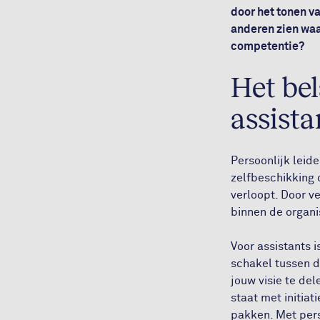
door het tonen v
anderen zien waar
competentie?
Het bel
assista
Persoonlijk leid
zelfbeschikking o
verloopt. Door v
binnen de organi
Voor assistants 
schakel tussen di
jouw visie te del
staat met initia
pakken. Met pers