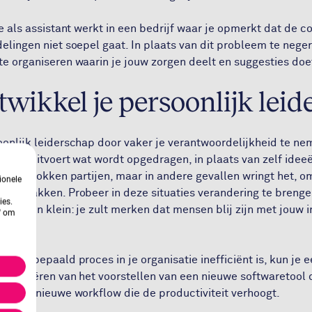
 je als assistant werkt in een bedrijf waar je opmerkt dat de
elingen niet soepel gaat. In plaats van dit probleem te negere
te organiseren waarin je jouw zorgen deelt en suggesties doe
wikkel je persoonlijk leid
oonlijk leiderschap door vaker je verantwoordelijkheid te ne
pelweg uitvoert wat wordt opgedragen, in plaats van zelf idee
lle betrokken partijen, maar in andere gevallen wringt het, o
ionele
n aanpakken. Probeer in deze situaties verandering te brengen
ies.
n. Begin klein: je zult merken dat mensen blij zijn met jouw i
n' om
t een bepaald proces in je organisatie inefficiënt is, kun je 
kan variëren van het voorstellen van een nieuwe softwaretool 
van een nieuwe workflow die de productiviteit verhoogt.