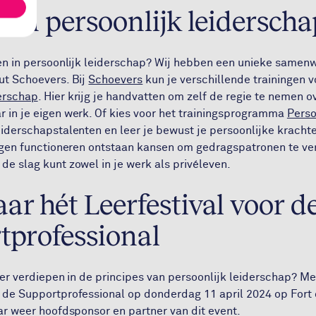
 in persoonlijk leiderscha
epen in persoonlijk leiderschap? Wij hebben een unieke samen
uut Schoevers. Bij
Schoevers
kun je verschillende trainingen v
erschap
. Hier krijg je handvatten om zelf de regie te nemen ov
r in je eigen werk. Of kies voor het trainingsprogramma
Perso
eiderschapstalenten en leer je bewust je persoonlijke krachten
 eigen functioneren ontstaan kansen om gedragspatronen te v
de slag kunt zowel in je werk als privéleven.
r hét Leerfestival voor d
tprofessional
rder verdiepen in de principes van persoonlijk leiderschap? Me
r de Supportprofessional op donderdag 11 april 2024 op Fort 
aar weer hoofdsponsor en partner van dit event.