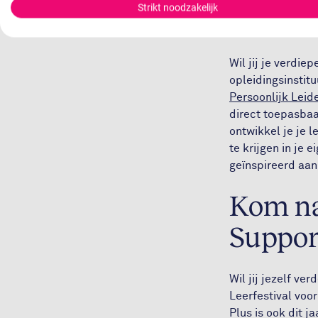
Strikt noodzakelijk
Groeien
Wil jij je verdi
opleidingsinstit
Persoonlijk Leid
direct toepasbaa
ontwikkel je je l
te krijgen in je
geïnspireerd aan 
Kom naa
Suppor
Wil jij jezelf ve
Leerfestival voo
Plus is ook dit j