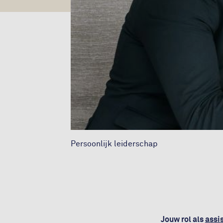
Persoonlijk leiderschap
Jouw rol als
assi