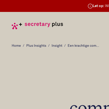
Let op:
Wi
Home
Plus Insights
Insight
Een krachtige competentie: persoonlijk leiderschap
compe