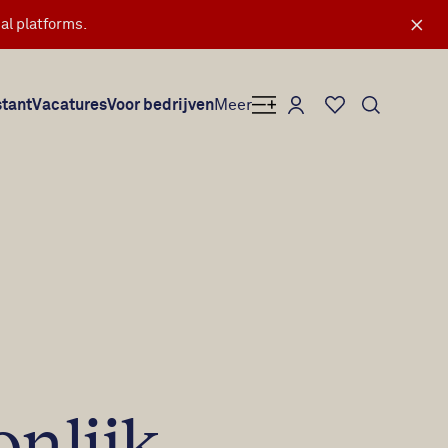
×
al platforms.
Mijn Secretary Plus
stant
Vacatures
Voor bedrijven
Meer
Favorieten
onlijk