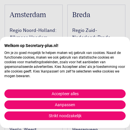
Amsterdam
Breda
Regio Noord-Holland:
Regio Zuid-
Alkmaar, Haarlem,
Nederland: Breda,
Aalsmeer, Den Helder.
Bergen op Zoom,
Welkom op Secretary-plus.nl!
Roosendaal, Tilburg,
Om je zo goed mogelijk te helpen maken wij gebruik van cookies. Naast de
Meer info
functionele cookies, maken we ook gebruik van statistische cookies en
Waalwijk.
cookies voor marketingdoeleinden, zoals voor het aanbieden van
gepersonaliseerde advertenties. Kies ‘Accepteer alles’ als je toestemming voor
Meer info
alle cookies geeft. Kies 'Aanpassen' om zelf te selecteren welke cookies we
mogen bewaren.
Eindhoven
Groningen
Accepteer alles
Aanpassen
Regio Eindhoven:
Regio Noord-
Strikt noodzakelijk
Den-Bosch,
Nederland:
Maastricht, Oss,
Leeuwarden,
Venlo, Weert,
Heerenveen,