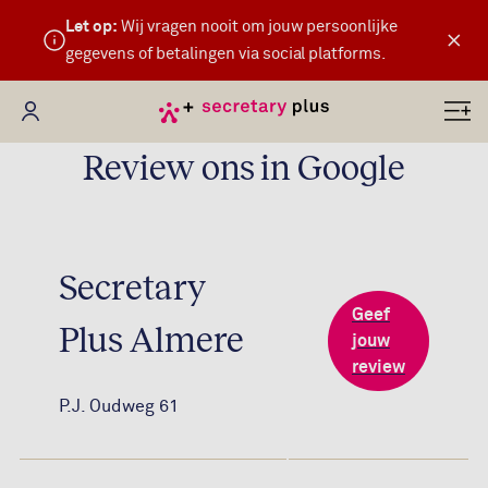
Let op:
Wij vragen nooit om jouw persoonlijke
×
gegevens of betalingen via social platforms.
Mijn Secretary Plus
Review ons in Google
Secretary
Geef
Plus Almere
jouw
review
P.J. Oudweg 61