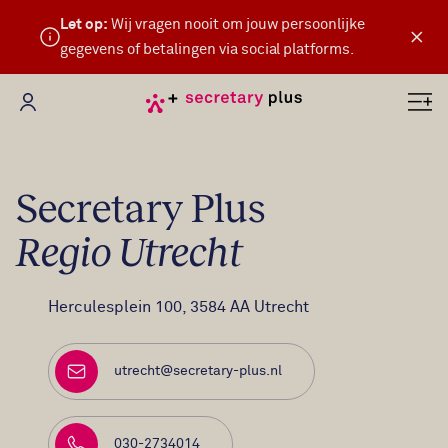
Let op:
Wij vragen nooit om jouw persoonlijke
×
gegevens of betalingen via social platforms.
Mijn Secretary Plus
Secretary Plus
Regio Utrecht
Bezoekadres
Herculesplein 100, 3584 AA Utrecht
utrecht@secretary-plus.nl
E-mailadres
030-2734014