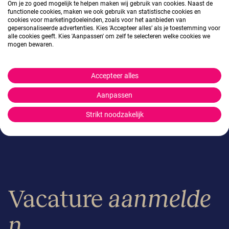
Om je zo goed mogelijk te helpen maken wij gebruik van cookies. Naast de
Utrecht
functionele cookies, maken we ook gebruik van statistische cookies en
cookies voor marketingdoeleinden, zoals voor het aanbieden van
gepersonaliseerde advertenties. Kies ‘Accepteer alles’ als je toestemming voor
alle cookies geeft. Kies 'Aanpassen' om zelf te selecteren welke cookies we
Stuur een e-mail
Stuur een e-mail
mogen bewaren.
Accepteer alles
Aanpassen
Strikt noodzakelijk
Vacature
aanmelde
n