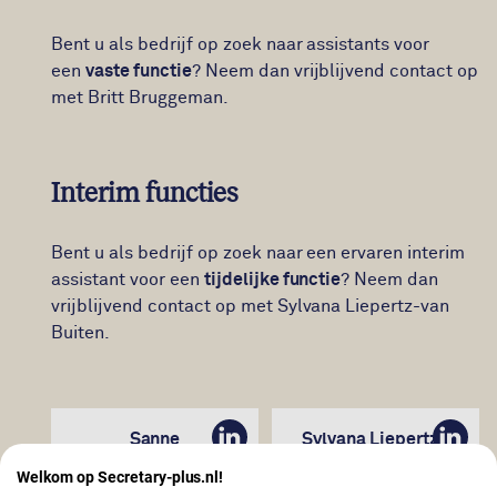
Bent u als bedrijf op zoek naar assistants voor
een
vaste functie
? Neem dan vrijblijvend contact op
met Britt Bruggeman.
Interim functies
Bent u als bedrijf op zoek naar een ervaren interim
assistant voor een
tijdelijke functie
? Neem dan
vrijblijvend contact op met Sylvana Liepertz-van
Buiten.
Sanne
Sylvana Liepertz -
LinkedIn
Linke
Krommenhoek
van Buiten
Welkom op Secretary-plus.nl!
Consultant
Managing Consultant |