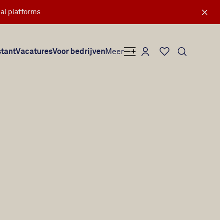
×
al platforms.
Mijn Secretary Plus
stant
Vacatures
Voor bedrijven
Meer
Favorieten