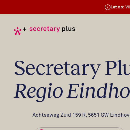
Let op:
Wi
Secretary Pl
Regio Eindh
Bezoekadres
Achtseweg Zuid 159 R, 5651 GW Eindho