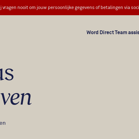
j vragen nooit om jouw persoonlijke gegevens of betalingen via soci
Word Direct Team assi
us
oven
ven