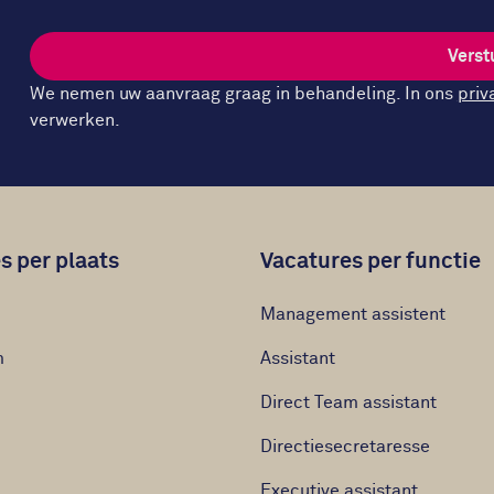
Verst
We nemen uw aanvraag graag in behandeling. In ons
priv
verwerken.
s per plaats
Vacatures per functie
Management assistent
m
Assistant
Direct Team assistant
Directiesecretaresse
Executive assistant