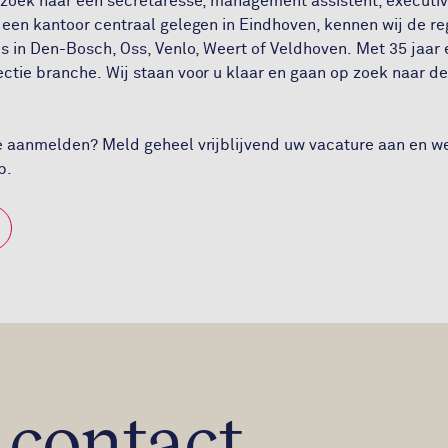
p zoek naar een secretaresse, management assistent, executiv
 een kantoor centraal gelegen in Eindhoven, kennen wij de re
is in Den-Bosch, Oss, Venlo, Weert of Veldhoven. Met 35 jaar e
ectie branche. Wij staan voor u klaar en gaan op zoek naar d
re aanmelden? Meld geheel vrijblijvend uw vacature aan en 
op.
t
contact