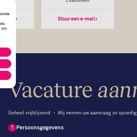
Eindhoven
ionele
 e-mail
Stuur een e-mail
ies.
n' om
Vacature
aan
Geheel vrijblijvend ・ Wij nemen uw aanvraag zo spoedig 
1
Persoonsgegevens