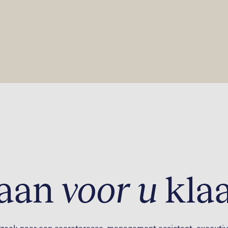
taan
voor u
kla