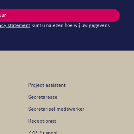
uur
acy statement
kunt u nalezen hoe wij uw gegevens
Project assistent
Secretaresse
Secretarieel medewerker
Receptionist
ZZP Pluspool