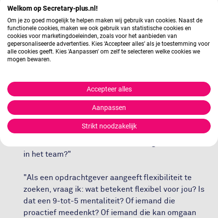
Als ik zie dat iemand bijvoorbeeld lezen als hobby
Welkom op Secretary-plus.nl!
heeft, dan denk ik: deze persoon is bezig met talen
Om je zo goed mogelijk te helpen maken wij gebruik van cookies. Naast de
en extra informatie opdoen. Of als iemand actief is
functionele cookies, maken we ook gebruik van statistische cookies en
cookies voor marketingdoeleinden, zoals voor het aanbieden van
in een ondernemingsraad, dan toont dat een
gepersonaliseerde advertenties. Kies ‘Accepteer alles’ als je toestemming voor
proactieve houding en de wil om mee te denken."
alle cookies geeft. Kies 'Aanpassen' om zelf te selecteren welke cookies we
mogen bewaren.
De kunst van het doorvragen
Accepteer alles
Een belangrijk onderdeel van Laura's rol is het
Aanpassen
achterhalen wat een opdrachtgever écht zoekt in
Strikt noodzakelijk
een assistant. "Ik vraag altijd door: wat voor type
assistant zoek je? Wat vind je belangrijk? Wat past
in het team?"
"Als een opdrachtgever aangeeft flexibiliteit te
zoeken, vraag ik: wat betekent flexibel voor jou? Is
dat een 9-tot-5 mentaliteit? Of iemand die
proactief meedenkt? Of iemand die kan omgaan