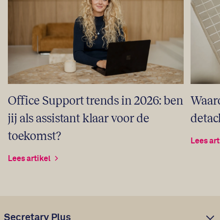
Office Support trends in 2026: ben
Waaro
jij als assistant klaar voor de
detac
toekomst?
Lees art
Lees artikel
Secretary Plus