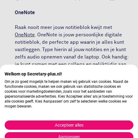
OneNote
Raak nooit meer jouw notitieblok kwijt met
OneNote
. OneNote is jouw persoonlijke digitale
notitieblok, de perfecte app waarin je alles kunt
vastleggen. Type hierin al jouw notities en je kunt
zelfs audio opnemen vanaf de laptop. Ook handig:
je kunt samen met een collega en gelijktijdig aan
één verslaglegging werken.
Welkom op Secretary-plus.nl!
Om je zo goed mogelijk te helpen maken wij gebruik van cookies. Naast de
Notion
functionele cookies, maken we ook gebruik van statistische cookies en
cookies voor marketingdoeleinden, zoals voor het aanbieden van
gepersonaliseerde advertenties. Kies ‘Accepteer alles’ als je toestemming voor
Organiseer jouw (werk)leven met
Notion
. Deze app
alle cookies geeft. Kies 'Aanpassen' om zelf te selecteren welke cookies we
mogen bewaren.
is alles in één en je kunt jouw eigen ‘database’
creëren. Denk aan jouw administratie, projecten,
taken en notities. De opties zijn eindeloos! Je zit
Accepteer alles
niet vast aan een standaard structuur, maar regelt
Aanpassen