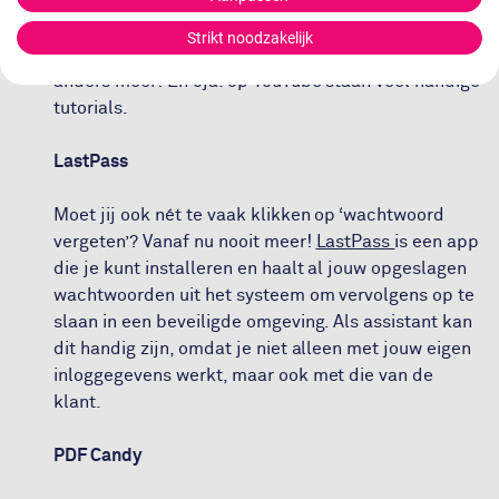
alles zo in zoals jij het overzichtelijk vindt. Het
begin kan even lastig zijn, omdat je jouw eigen
Strikt noodzakelijk
omgeving maakt, maar eenmaal zo ver, wil je niet
anders meer! En oja: op YouTube staan veel handige
tutorials.
LastPass
Moet jij ook nét te vaak klikken op ‘wachtwoord
vergeten’? Vanaf nu nooit meer!
LastPass
is een app
die je kunt installeren en haalt al jouw opgeslagen
wachtwoorden uit het systeem om vervolgens op te
slaan in een beveiligde omgeving. Als assistant kan
dit handig zijn, omdat je niet alleen met jouw eigen
inloggegevens werkt, maar ook met die van de
klant.
PDF Candy